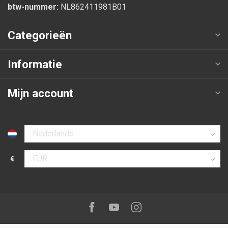
btw-nummer:
NL862411981B01
Categorieën
Informatie
Mijn account
Selecteer taal
€
Selecteer valuta
Volg ons op:
Facebook
Youtube
Instagram