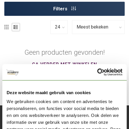
Filters
Geen producten gevonden!
GA VERDER MET WINKELEN
Deze website maakt gebruik van cookies
We gebruiken cookies om content en advertenties te
personaliseren, om functies voor social media te bieden
en om ons websiteverkeer te analyseren. Ook delen we
Abonneer je op onze nieuwsbrief
informatie over uw gebruik van onze site met onze
Blijf op de hoogte over onze laatste acties