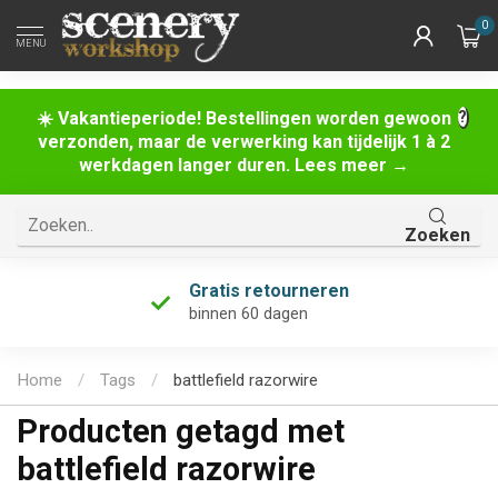
0
MENU
☀️ Vakantieperiode! Bestellingen worden gewoon
verzonden, maar de verwerking kan tijdelijk 1 à 2
werkdagen langer duren. Lees meer →
Zoeken
Gratis retourneren
binnen 60 dagen
Home
/
Tags
/
battlefield razorwire
Producten getagd met
battlefield razorwire