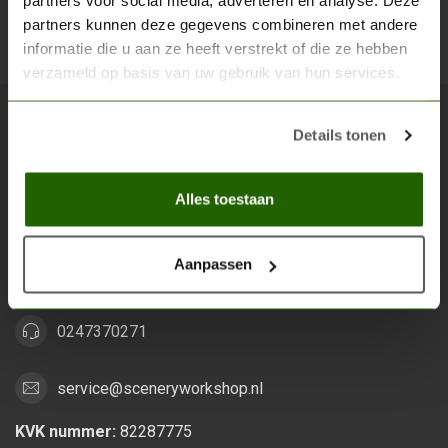
partners voor social media, adverteren en analyse. Deze
partners kunnen deze gegevens combineren met andere
Abon
informatie die u aan ze heeft verstrekt of die ze hebben
verzameld op basis van uw gebruik van hun services.
Details tonen
Scenery Workshop BV
Alles voor je miniature wargaming en scenery
Alles toestaan
Grootstalselaan 46
6533 KK Nijmegen
Aanpassen
Nederland
0247370271
service@sceneryworkshop.nl
KVK nummer:
82287775