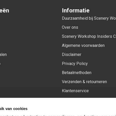
ieën
Informatie
Duurzaamheid bij Scenery W
Over ons
Scenery Workshop Insiders C
Algemene voorwaarden
alen
Disclaimer
p
Privacy Policy
Betaalmethoden
Verzenden & retourneren
Klantenservice
Sitemap
ik van cookies
Het vernieuwde Insiders spa