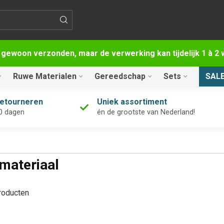
 gewoon verzonden, maar de verwerking kan tijdelijk 1 à 
Ruwe Materialen
Gereedschap
Sets
SAL
retourneren
Uniek assortiment
0 dagen
én de grootste van Nederland!
materiaal
oducten