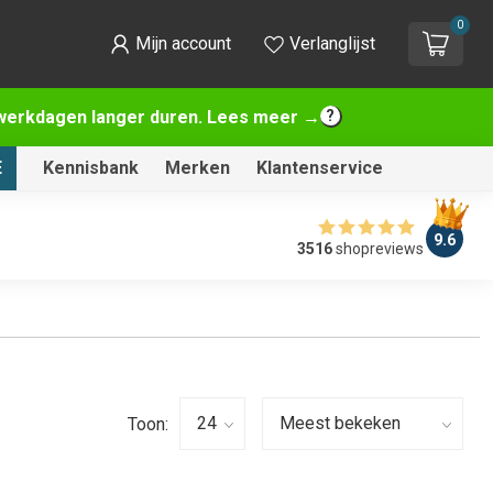
0
Mijn account
Verlanglijst
2 werkdagen langer duren. Lees meer →
E
Kennisbank
Merken
Klantenservice
9.6
3516
shopreviews
Toon: