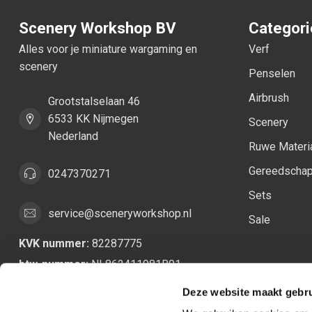
Scenery Workshop BV
Categor
Alles voor je miniature wargaming en
Verf
scenery
Penselen
Airbrush
Grootstalselaan 46
6533 KK Nijmegen
Scenery
Nederland
Ruwe Materi
Gereedscha
0247370271
Sets
service@sceneryworkshop.nl
Sale
KVK nummer:
82287775
btw-nummer:
NL862411981B01
Deze website maakt gebru