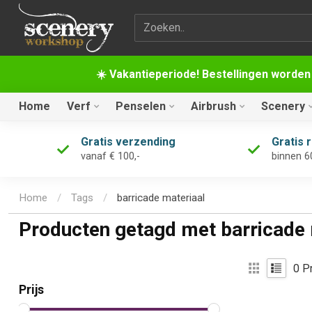
Zoekterm
☀️ Vakantieperiode! Bestellingen worden
Home
Verf
Penselen
Airbrush
Scenery
Gratis verzending
Gratis 
vanaf € 100,-
binnen 6
Home
/
Tags
/
barricade materiaal
Producten getagd met barricade 
0
Pr
Prijs