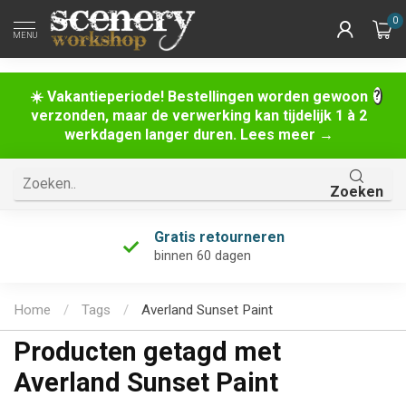
0
MENU
☀️ Vakantieperiode! Bestellingen worden gewoon
verzonden, maar de verwerking kan tijdelijk 1 à 2
werkdagen langer duren. Lees meer →
Zoeken
Gratis retourneren
binnen 60 dagen
Home
/
Tags
/
Averland Sunset Paint
Producten getagd met
Averland Sunset Paint