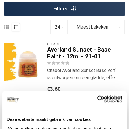
Filters
CITADEL
Averland Sunset - Base
Paint - 12ml - 21-01
Citadel Averland Sunset Base verf
is ontworpen om een gladde, effe...
€3,60
Niet op voorraad
Laat d.m.v. onderstaande knop
uw adres achter en u ontvangt
een email van ons zodra het
Deze website maakt gebruik van cookies
product er weer is.
We gebruiken cookies om content en advertenties te