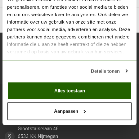
personaliseren, om functies voor social media te bieden
en om ons websiteverkeer te analyseren. Ook delen we
informatie over uw gebruik van onze site met onze
partners voor social media, adverteren en analyse. Deze
partners kunnen deze gegevens combineren met andere
informatie die u aan ze heeft verstrekt of die ze hebben
Abonneer je op onze nieuwsbrief
verzameld op basis van uw gebruik van hun services.
Blijf op de hoogte over onze laatste acties
Details tonen
Abon
Alles toestaan
Scenery Workshop BV
Aanpassen
Alles voor je miniature wargaming en scenery
Grootstalselaan 46
6533 KK Nijmegen