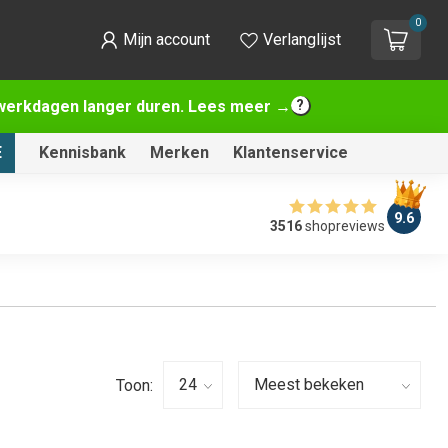
0
Mijn account
Verlanglijst
2 werkdagen langer duren. Lees meer →
E
Kennisbank
Merken
Klantenservice
9.6
3516
shopreviews
Toon: