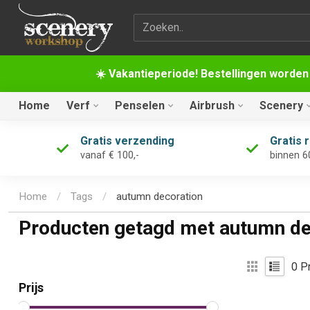
Zoekterm
☀️ Vakantieperiode! Bestellingen worden
Home
Verf
Penselen
Airbrush
Scenery
Gratis verzending
Gratis 
vanaf € 100,-
binnen 6
Home
/
Tags
/
autumn decoration
Producten getagd met autumn de
0
Pr
Prijs