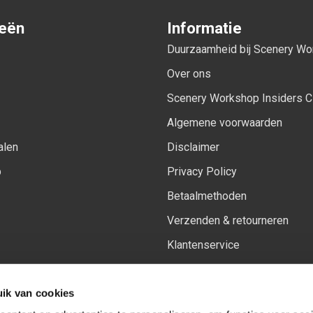
ieën
Informatie
Duurzaamheid bij Scenery W
Over ons
Scenery Workshop Insiders C
Algemene voorwaarden
alen
Disclaimer
p
Privacy Policy
Betaalmethoden
Verzenden & retourneren
Klantenservice
Sitemap
ik van cookies
Het vernieuwde Insiders spa