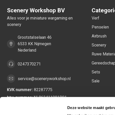
Scenery Workshop BV
Categor
Alles voor je miniature wargaming en
Verf
scenery
Penselen
Airbrush
Grootstalselaan 46
6533 KK Nijmegen
Scenery
Nederland
Ruwe Materi
Gereedscha
0247370271
Sets
service@sceneryworkshop.nl
Sale
KVK nummer:
82287775
btw-nummer:
NL862411981B01
Deze website maakt gebru