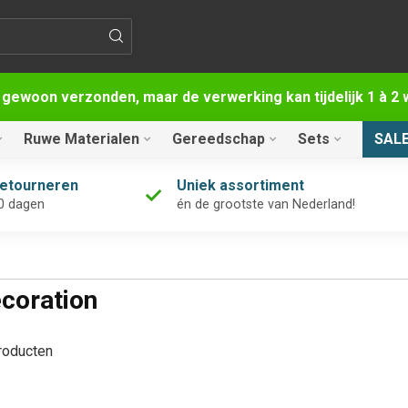
 gewoon verzonden, maar de verwerking kan tijdelijk 1 à 
Ruwe Materialen
Gereedschap
Sets
SAL
retourneren
Uniek assortiment
0 dagen
én de grootste van Nederland!
coration
oducten