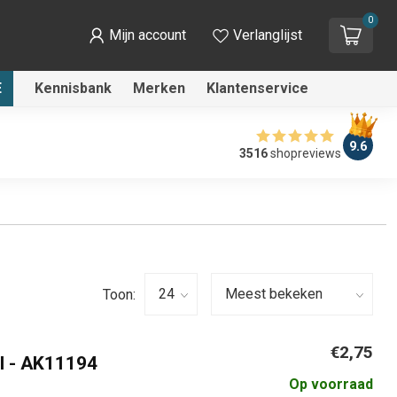
0
Mijn account
Verlanglijst
E
Kennisbank
Merken
Klantenservice
9.6
3516
shopreviews
Toon:
€2,75
ml - AK11194
Op voorraad