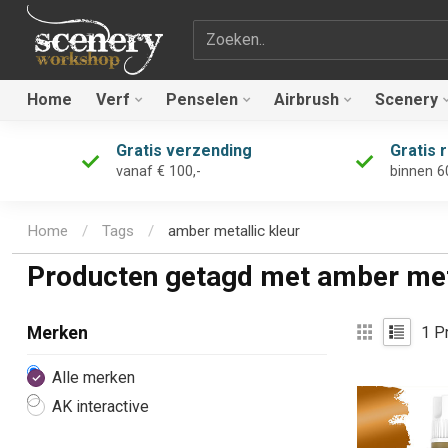
Zoekterm
Home
Verf
Penselen
Airbrush
Scenery
Gratis verzending
Gratis 
vanaf € 100,-
binnen 6
Home
/
Tags
/
amber metallic kleur
Producten getagd met amber meta
1
Pr
Merken
Alle merken
AK interactive