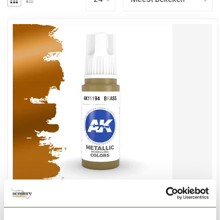
AK INTERACTIVE
Brass Metallic Modelling Colors - 17ml - AK11194