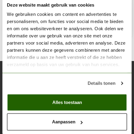
Deze website maakt gebruik van cookies
€2,75
Op voorraad
We gebruiken cookies om content en advertenties te
personaliseren, om functies voor social media te bieden
en om ons websiteverkeer te analyseren. Ook delen we
Toe
informatie over uw gebruik van onze site met onze
partners voor social media, adverteren en analyse. Deze
partners kunnen deze gegevens combineren met andere
informatie die u aan ze heeft verstrekt of die ze hebben
verzameld op basis van uw gebruik van hun services.
Abonneer je op onze nieuwsbrief
Blijf op de hoogte over onze laatste acties
Details tonen
Abon
Alles toestaan
Aanpassen
Scenery Workshop BV