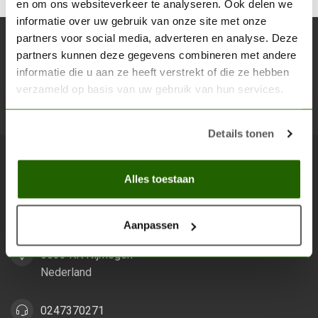
en om ons websiteverkeer te analyseren. Ook delen we
informatie over uw gebruik van onze site met onze
partners voor social media, adverteren en analyse. Deze
Abonneer je op onze nieuwsbrief
partners kunnen deze gegevens combineren met andere
Blijf op de hoogte over onze laatste acties
informatie die u aan ze heeft verstrekt of die ze hebben
verzameld op basis van uw gebruik van hun services.
Abon
Details tonen
Scenery Workshop BV
Alles toestaan
Alles voor je miniature wargaming en scenery
Aanpassen
Grootstalselaan 46
6533 KK Nijmegen
Nederland
0247370271