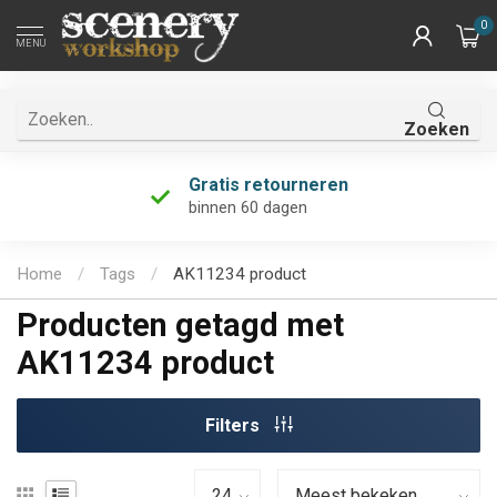
0
MENU
Zoeken
Gratis retourneren
binnen 60 dagen
Home
/
Tags
/
AK11234 product
Producten getagd met
AK11234 product
Filters