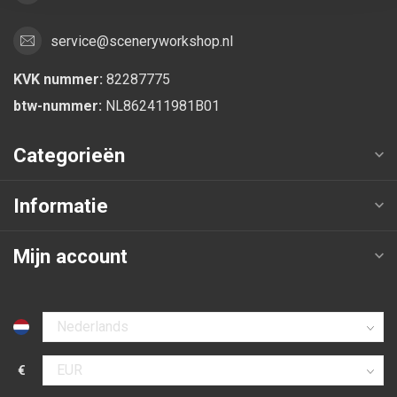
service@sceneryworkshop.nl
KVK nummer:
82287775
btw-nummer:
NL862411981B01
Categorieën
Informatie
Mijn account
Selecteer taal
€
Selecteer valuta