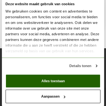
Deze website maakt gebruik van cookies
€2,75
Niet op voorraad
We gebruiken cookies om content en advertenties te
personaliseren, om functies voor social media te bieden
en om ons websiteverkeer te analyseren. Ook delen we
informatie over uw gebruik van onze site met onze
partners voor social media, adverteren en analyse. Deze
partners kunnen deze gegevens combineren met andere
informatie die u aan ze heeft verstrekt of die ze hebben
verzameld op basis van uw gebruik van hun services.
Abonneer je op onze nieuwsbrief
Blijf op de hoogte over onze laatste acties
Details tonen
Abon
Alles toestaan
Aanpassen
Scenery Workshop BV