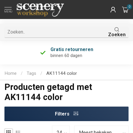
0
MENU
Zoeken
Gratis retourneren
binnen 60 dagen
Home
/
Tags
/
AK11144 color
Producten getagd met
AK11144 color
Filters