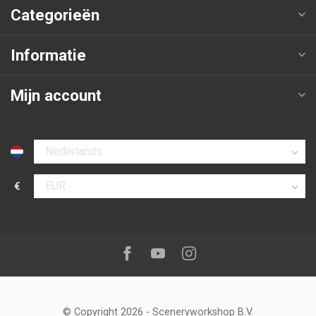
Categorieën
Informatie
Mijn account
Selecteer taal
€
Selecteer valuta
Volg ons op:
Facebook
Youtube
Instagram
© Copyright 2026
-
Sceneryworkshop B.V.