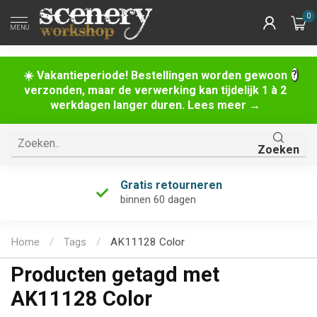
0
MENU
☀️ Vakantieperiode! Bestellingen worden gewoon
verzonden, maar de verwerking kan tijdelijk 1 à 2
werkdagen langer duren. Lees meer →
Zoeken
Gratis retourneren
binnen 60 dagen
Home
/
Tags
/
AK11128 Color
Producten getagd met
AK11128 Color