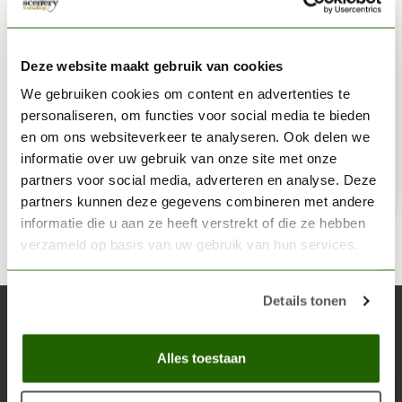
AK INTERACTIVE
Luminous Green Acrylic Modelling Colors - 17ml -
Deze website maakt gebruik van cookies
AK11128
We gebruiken cookies om content en advertenties te
personaliseren, om functies voor social media te bieden
€2,75
en om ons websiteverkeer te analyseren. Ook delen we
Op voorraad
informatie over uw gebruik van onze site met onze
partners voor social media, adverteren en analyse. Deze
Toe
partners kunnen deze gegevens combineren met andere
informatie die u aan ze heeft verstrekt of die ze hebben
verzameld op basis van uw gebruik van hun services.
Details tonen
Abonneer je op onze nieuwsbrief
Blijf op de hoogte over onze laatste acties
Alles toestaan
Abon