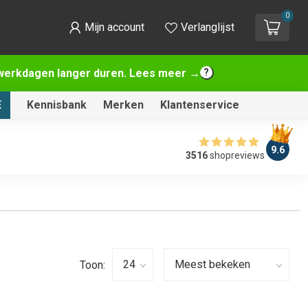
0
Mijn account
Verlanglijst
2 werkdagen langer duren. Lees meer →
E
Kennisbank
Merken
Klantenservice
9.6
3516
shopreviews
Toon: