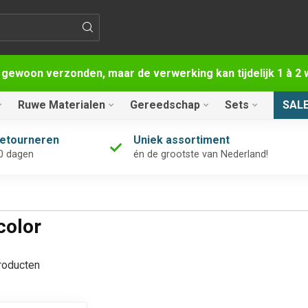
 gewoon verzonden, maar de verwerking kan tijdelijk 1 à 
Ruwe Materialen
Gereedschap
Sets
SAL
retourneren
Uniek assortiment
0 dagen
én de grootste van Nederland!
color
oducten