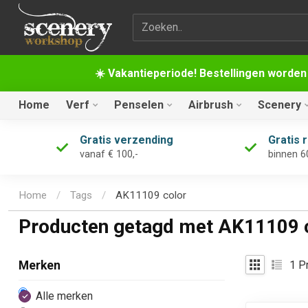
Zoekterm
☀️ Vakantieperiode! Bestellingen worden
Home
Verf
Penselen
Airbrush
Scenery
Gratis verzending
Gratis 
vanaf € 100,-
binnen 6
Home
/
Tags
/
AK11109 color
Producten getagd met AK11109 
1
Pr
Merken
Alle merken