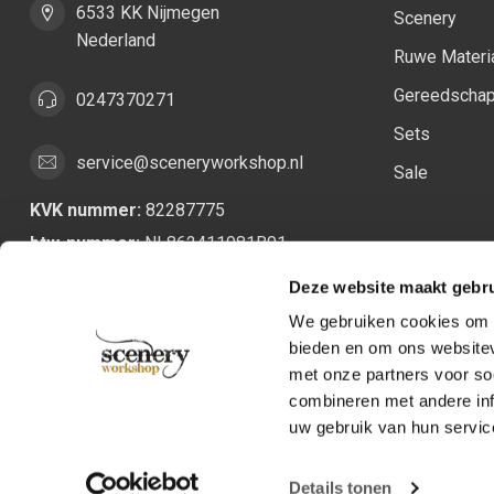
6533 KK Nijmegen
Scenery
Nederland
Ruwe Materi
Gereedscha
0247370271
Sets
service@sceneryworkshop.nl
Sale
KVK nummer:
82287775
btw-nummer:
NL862411981B01
Deze website maakt gebru
We gebruiken cookies om c
bieden en om ons websitev
met onze partners voor so
combineren met andere inf
uw gebruik van hun servic
Details tonen