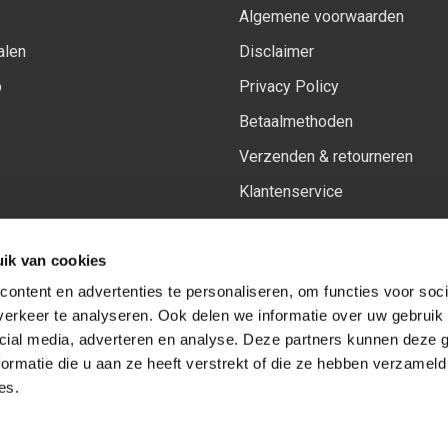
Algemene voorwaarden
alen
Disclaimer
p
Privacy Policy
Betaalmethoden
Verzenden & retourneren
Klantenservice
Sitemap
ik van cookies
Het vernieuwde Insiders spa
ontent en advertenties te personaliseren, om functies voor soci
erkeer te analyseren. Ook delen we informatie over uw gebruik 
cial media, adverteren en analyse. Deze partners kunnen deze
Volg ons op:
Facebook
Youtube
Instagram
ormatie die u aan ze heeft verstrekt of die ze hebben verzameld
es.
© Copyright 2026
-
Sceneryworkshop B.V.