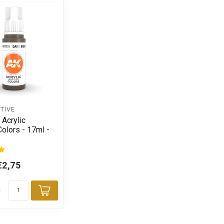
TIVE
 Acrylic
olors - 17ml -
€2,75
d
Toevoegen aan winkelwagen