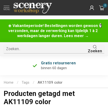
0
MENU
☀️ Vakantieperiode! Bestellingen worden gewoon
verzonden, maar de verwerking kan tijdelijk 1 à 2
werkdagen langer duren. Lees meer →
Zoeken
Gratis retourneren
binnen 60 dagen
Home
/
Tags
/
AK11109 color
Producten getagd met
AK11109 color