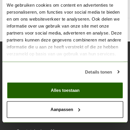
We gebruiken cookies om content en advertenties te
personaliseren, om functies voor social media te bieden
en om ons websiteverkeer te analyseren. Ook delen we
informatie over uw gebruik van onze site met onze
partners voor social media, adverteren en analyse. Deze
partners kunnen deze gegevens combineren met andere
informatie die u aan ze heeft verstrekt of die ze hebben
Abonneer je op onze nieuwsbrief
verzameld op basis van uw gebruik van hun services.
Blijf op de hoogte over onze laatste acties
Details tonen
Abon
Alles toestaan
Scenery Workshop BV
Aanpassen
Alles voor je miniature wargaming en scenery