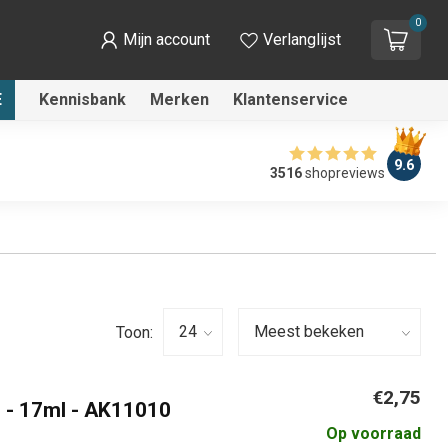
0
Mijn account
Verlanglijst
E
Kennisbank
Merken
Klantenservice
9.6
3516
shopreviews
Toon:
€2,75
s - 17ml - AK11010
Op voorraad