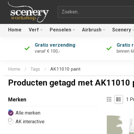
Zoekterm
Home
Verf
Penselen
Airbrush
Scenery
Gratis verzending
Gratis 
vanaf € 100,-
binnen 6
Home
/
Tags
/
AK11010 paint
Producten getagd met AK11010 
1
Pr
Merken
Alle merken
AK interactive