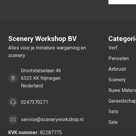
Scenery Workshop BV
Categor
Alles voor je miniature wargaming en
Verf
scenery
Penselen
Airbrush
Grootstalselaan 46
6533 KK Nijmegen
Scenery
Nederland
Ruwe Materi
Gereedscha
0247370271
Sets
service@sceneryworkshop.nl
Sale
KVK nummer:
82287775