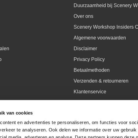
Duurzaamheid bij Scenery W
Over ons
Scenery Workshop Insiders 
Algemene voorwaarden
alen
Disclaimer
p
Privacy Policy
Betaalmethoden
Verzenden & retourneren
Klantenservice
Sitemap
ik van cookies
Het vernieuwde Insiders sp
ontent en advertenties te personaliseren, om functies voor soci
erkeer te analyseren. Ook delen we informatie over uw gebruik 
cial media, adverteren en analyse. Deze partners kunnen deze