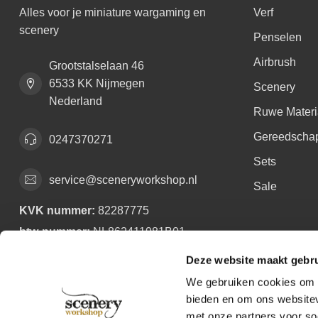
Alles voor je miniature wargaming en
Verf
scenery
Penselen
Airbrush
Grootstalselaan 46
6533 KK Nijmegen
Scenery
Nederland
Ruwe Materi
Gereedscha
0247370271
Sets
service@sceneryworkshop.nl
Sale
KVK nummer:
82287775
btw-nummer:
NL862411981B01
Deze website maakt gebru
We gebruiken cookies om c
bieden en om ons websitev
met onze partners voor so