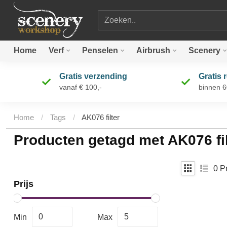
Zoekterm
Home
Verf
Penselen
Airbrush
Scenery
Gratis verzending
Gratis 
vanaf € 100,-
binnen 
Home
/
Tags
/
AK076 filter
Producten getagd met AK076 fil
0
Pr
Prijs
Min
Max