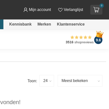
0
Mijn account
Verlanglijst
E
Kennisbank
Merken
Klantenservice
9.6
3516
shopreviews
Toon:
evonden!