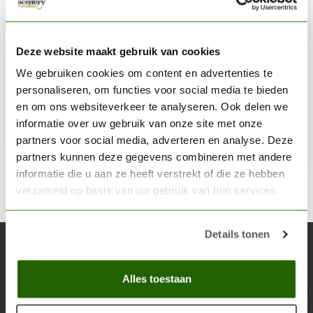
AK INTERACTIVE
Filter For Panzer Grey Vehicles - Weathering Filter - 35ml
Deze website maakt gebruik van cookies
- AK071
We gebruiken cookies om content en advertenties te
personaliseren, om functies voor social media te bieden
€3,75
en om ons websiteverkeer te analyseren. Ook delen we
Niet op voorraad
informatie over uw gebruik van onze site met onze
partners voor social media, adverteren en analyse. Deze
partners kunnen deze gegevens combineren met andere
informatie die u aan ze heeft verstrekt of die ze hebben
verzameld op basis van uw gebruik van hun services.
Details tonen
Abonneer je op onze nieuwsbrief
Blijf op de hoogte over onze laatste acties
Alles toestaan
Abon