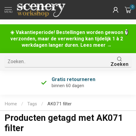
0
MENU
☀️ Vakantieperiode! Bestellingen worden gewoon
verzonden, maar de verwerking kan tijdelijk 1 à 2
werkdagen langer duren. Lees meer →
Zoeken
Gratis retourneren
binnen 60 dagen
Home
/
Tags
/
AK071 filter
Producten getagd met AK071
filter