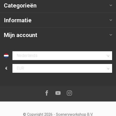
Categorieën
Informatie
Mijn account
Selecteer taal
€
Selecteer valuta
Volg ons op:
Facebook
Youtube
Instagram
© Copyright 2026
-
Sceneryworkshop B.V.