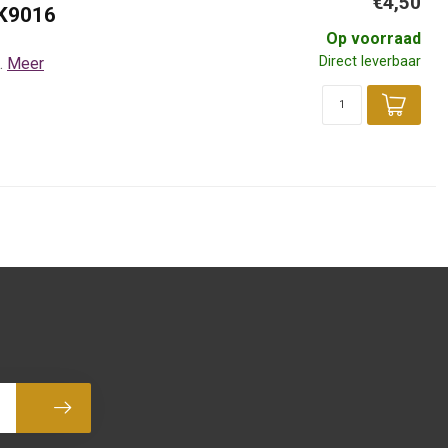
€4,50
AK9016
Op voorraad
Direct leverbaar
.
Meer
Abonneer