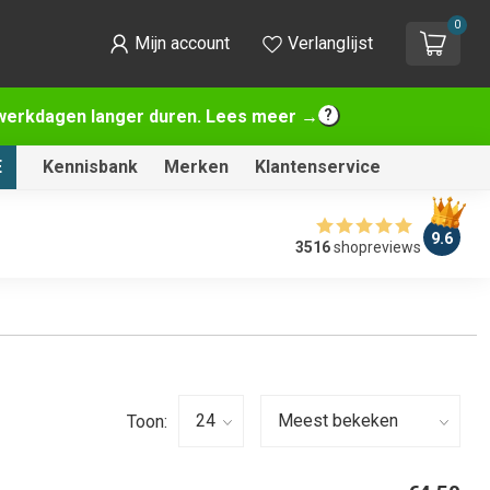
0
Mijn account
Verlanglijst
2 werkdagen langer duren. Lees meer →
E
Kennisbank
Merken
Klantenservice
9.6
3516
shopreviews
Toon: