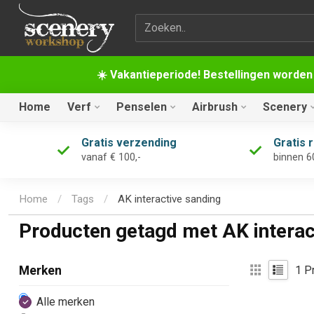
Zoekterm
☀️ Vakantieperiode! Bestellingen worden
Home
Verf
Penselen
Airbrush
Scenery
Gratis verzending
Gratis 
vanaf € 100,-
binnen 6
Home
/
Tags
/
AK interactive sanding
Producten getagd met AK interac
1
Pr
Merken
Alle merken