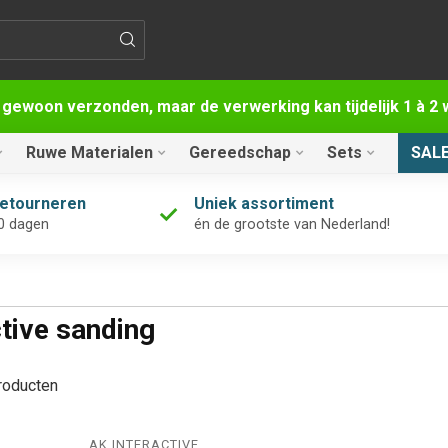
 gewoon verzonden, maar de verwerking kan tijdelijk 1 à 
Ruwe Materialen
Gereedschap
Sets
SAL
retourneren
Uniek assortiment
0 dagen
én de grootste van Nederland!
tive sanding
oducten
AK INTERACTIVE