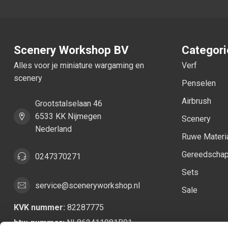
Scenery Workshop BV
Categor
Alles voor je miniature wargaming en
Verf
scenery
Penselen
Airbrush
Grootstalselaan 46
6533 KK Nijmegen
Scenery
Nederland
Ruwe Materi
Gereedscha
0247370271
Sets
service@sceneryworkshop.nl
Sale
KVK nummer:
82287775
btw-nummer:
NL862411981B01