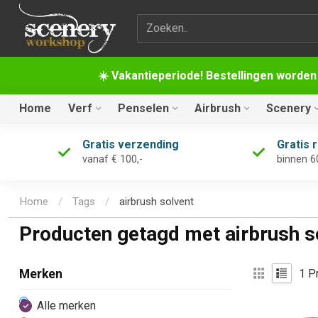
Zoekterm
☀️ Vakantieperiode! Bestellingen worden
Home
Verf
Penselen
Airbrush
Scenery
Gratis verzending
Gratis 
vanaf € 100,-
binnen 6
Home
/
Tags
/
airbrush solvent
Producten getagd met airbrush s
1
Pr
Merken
Alle merken