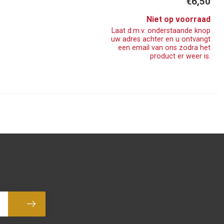
€6,50
Niet op voorraad
Laat d.m.v. onderstaande knop
uw adres achter en u ontvangt
een email van ons zodra het
product er weer is.
Abonneer