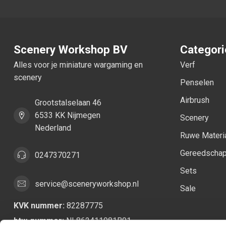
Scenery Workshop BV
Categor
Alles voor je miniature wargaming en
Verf
scenery
Penselen
Airbrush
Grootstalselaan 46
6533 KK Nijmegen
Scenery
Nederland
Ruwe Materi
Gereedscha
0247370271
Sets
service@sceneryworkshop.nl
Sale
KVK nummer:
82287775
btw-nummer:
NL862411981B01