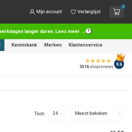
0
Mijn account
Verlanglijst
2 werkdagen langer duren. Lees meer →
E
Kennisbank
Merken
Klantenservice
9.6
3516
shopreviews
Toon: