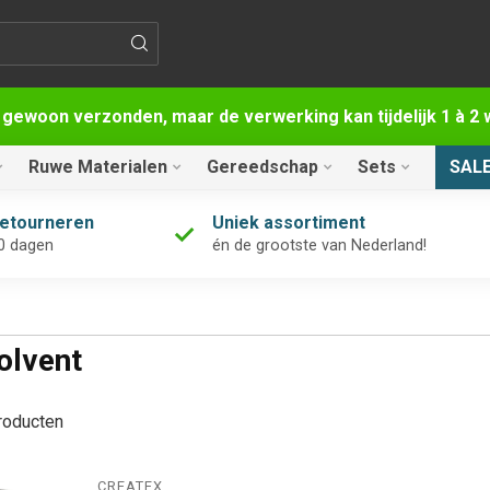
 gewoon verzonden, maar de verwerking kan tijdelijk 1 à 
Ruwe Materialen
Gereedschap
Sets
SAL
retourneren
Uniek assortiment
0 dagen
én de grootste van Nederland!
olvent
oducten
CREATEX