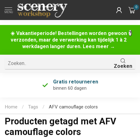
0
MENU
☀️ Vakantieperiode! Bestellingen worden gewoon
verzonden, maar de verwerking kan tijdelijk 1 à 2
werkdagen langer duren. Lees meer →
Zoeken
Gratis retourneren
binnen 60 dagen
Home
/
Tags
/
AFV camouflage colors
Producten getagd met AFV
camouflage colors