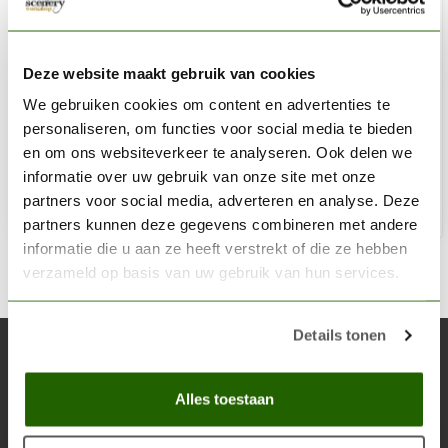
VALLEJO
Model Air AFV Series Russian Greens - 8 kleuren - 17ml -
Deze website maakt gebruik van cookies
71613
We gebruiken cookies om content en advertenties te
personaliseren, om functies voor social media te bieden
€24,06
en om ons websiteverkeer te analyseren. Ook delen we
Niet op voorraad
informatie over uw gebruik van onze site met onze
partners voor social media, adverteren en analyse. Deze
partners kunnen deze gegevens combineren met andere
informatie die u aan ze heeft verstrekt of die ze hebben
verzameld op basis van uw gebruik van hun services.
Details tonen
Abonneer je op onze nieuwsbrief
Blijf op de hoogte over onze laatste acties
Alles toestaan
Abon