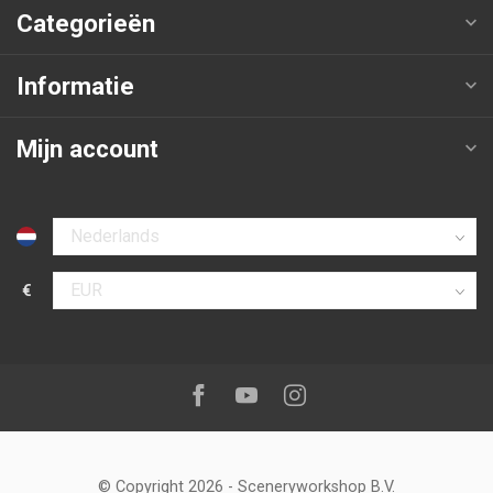
Categorieën
Informatie
Mijn account
Selecteer taal
€
Selecteer valuta
Volg ons op:
Facebook
Youtube
Instagram
© Copyright 2026
-
Sceneryworkshop B.V.