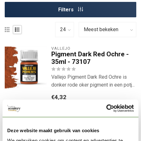
Filters
VALLEJO
Pigment Dark Red Ochre -
35ml - 73107
Vallejo Pigment Dark Red Ochre is
donker rode oker pigment in een potj...
€4,32
Niet op voorraad
Laat d.m.v. onderstaande knop
uw adres achter en u ontvangt
een email van ons zodra het
Deze website maakt gebruik van cookies
product er weer is.
We gebruiken cookies om content en advertenties te