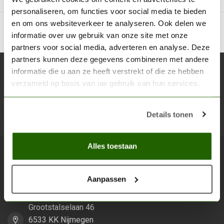
personaliseren, om functies voor social media te bieden
en om ons websiteverkeer te analyseren. Ook delen we
informatie over uw gebruik van onze site met onze
partners voor social media, adverteren en analyse. Deze
partners kunnen deze gegevens combineren met andere
informatie die u aan ze heeft verstrekt of die ze hebben
Abonneer je op onze nieuwsbrief
verzameld op basis van uw gebruik van hun services.
Blijf op de hoogte over onze laatste acties
Details tonen
Abon
Alles toestaan
Scenery Workshop BV
Aanpassen
Alles voor je miniature wargaming en scenery
Grootstalselaan 46
6533 KK Nijmegen