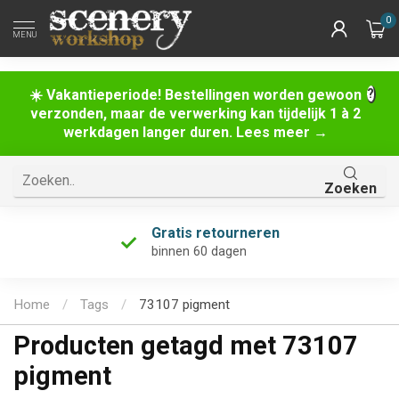
0
MENU
☀️ Vakantieperiode! Bestellingen worden gewoon
verzonden, maar de verwerking kan tijdelijk 1 à 2
werkdagen langer duren. Lees meer →
Zoeken
Gratis retourneren
binnen 60 dagen
Home
/
Tags
/
73107 pigment
Producten getagd met 73107
pigment